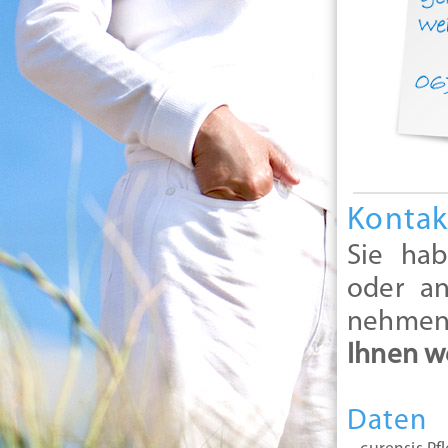
Kontak
Sie hab
oder an
nehmen 
Ihnen w
Daten